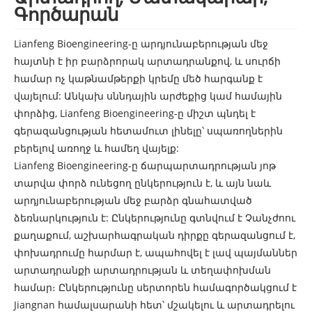
Գործարան
Lianfeng Bioengineering-ը արդյունաբերության մեջ
հայտնի է իր բարձրորակ արտադրանքով, և սուրճի
համար ոչ կաթնամթերքի կրեմը մեծ հարգանք է
վայելում: Անկախ սննդային արժեքից կամ համային
փորձից, Lianfeng Bioengineering-ը միշտ պնդել է
գերազանցության հետամուտ լինելը՝ սպառողներին
բերելով առողջ և համեղ վայելք:
Lianfeng Bioengineering-ը ճարպարտադրության յոթ
տարվա փորձ ունեցող ընկերություն է, և այն նաև
արդյունաբերության մեջ բարձր գնահատված
ձեռնարկություն է: Ընկերությունը գտնվում է Չանչժոու
քաղաքում, աշխարհագրական դիրքը գերազանցում է,
փոխադրումը հարմար է, ապահովել է լավ պայմաններ
արտադրանքի արտադրության և տեղափոխման
համար։ Ընկերությունը սերտորեն համագործակցում է
Jiangnan համալսարանի հետ՝ մշակելու և արտադրելու