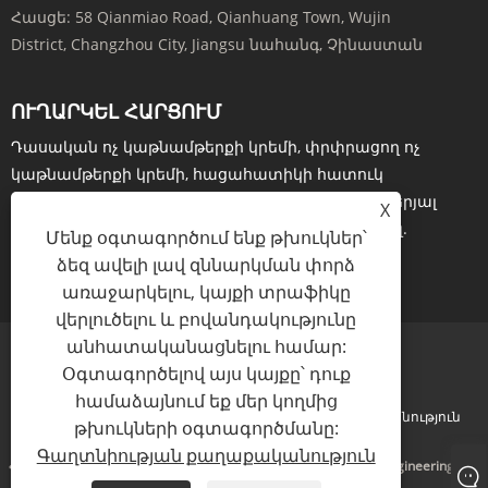
Հասցե:
58 Qianmiao Road, Qianhuang Town, Wujin
District, Changzhou City, Jiangsu նահանգ, Չինաստան
ՈՒՂԱՐԿԵԼ ՀԱՐՑՈՒՄ
Դասական ոչ կաթնամթերքի կրեմի, փրփրացող ոչ
կաթնամթերքի կրեմի, հացահատիկի հատուկ
կաթնամթերքի կրեմի կամ գնացուցակի վերաբերյալ
X
հարցումների համար խնդրում ենք թողնել ձեր էլ.
Մենք օգտագործում ենք թխուկներ՝
ձեզ ավելի լավ զննարկման փորձ
ՀԱՐՑՈՒՄ ՀԻՄԱ
առաջարկելու, կայքի տրաֆիկը
վերլուծելու և բովանդակությունը
անհատականացնելու համար:
Օգտագործելով այս կայքը՝ դուք
համաձայնում եք մեր կողմից
Links
Sitemap
RSS
XML
Գաղտնիության քաղաքականություն
թխուկների օգտագործմանը:
Գաղտնիության քաղաքականություն
Հեղինակային իրավունք © 2024 Changzhou Lianfeng BioEngineering Co.,